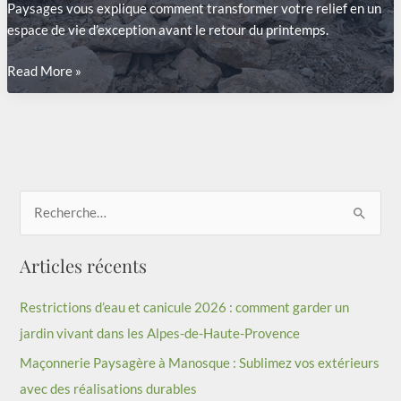
Paysages vous explique comment transformer votre relief en un
espace de vie d’exception avant le retour du printemps.
Sublimer
Read More »
le
relief
:
Pourquoi
l’enrochement
et
R
les
murs
e
Articles récents
en
c
pierre
h
sont
Restrictions d’eau et canicule 2026 : comment garder un
e
l’âme
jardin vivant dans les Alpes-de-Haute-Provence
r
de
Maçonnerie Paysagère à Manosque : Sublimez vos extérieurs
votre
c
avec des réalisations durables
jardin
h