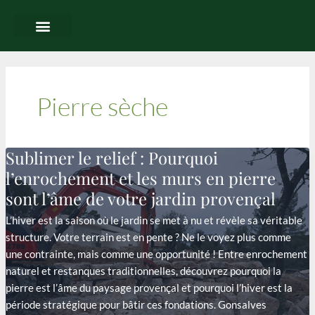
Aller
au
contenu
Pierre sèche
Sublimer le relief : Pourquoi
l’enrochement et les murs en pierre
sont l’âme de votre jardin provençal
L’hiver est la saison où le jardin se met à nu et révèle sa véritable
structure. Votre terrain est en pente ? Ne le voyez plus comme
une contrainte, mais comme une opportunité ! Entre enrochement
naturel et restanques traditionnelles, découvrez pourquoi la
pierre est l’âme du paysage provençal et pourquoi l’hiver est la
période stratégique pour bâtir ces fondations. Gonsalves